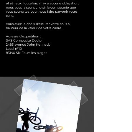
et sérieux. Toutefois, il n'y a aucune obligation,
nous vous laissons choisir la compagnie que
vous souhaitez pour nous faire parvenir votre
colis.
Vous avez le choix d'assurer votre colis à
hauteur de la valeur de votre cadre.
Adresse d'expédition :
SAS Composite Doctor
2483 avenue John Kennedy
Local n°10
83140 Six Fours les plages