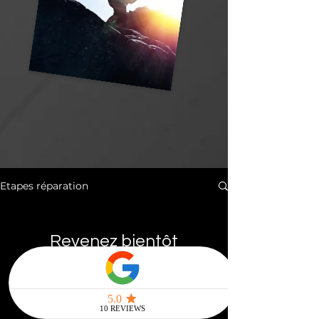
Etapes réparation
Revenez bientôt
Dès que de nouveaux posts
seront publiés, vous les verrez
ici.