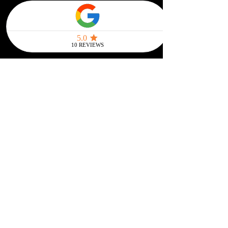
automatique le suivi de votre
colis (vérifiez vos spams si vous
n'avez rien reçu).